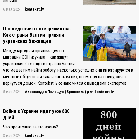
линиях».
6 мая 2024
kontekst.lv
Последствия гостеприимства.
Как страны Балтии приняли
украинских беженцев
Международная организация по
миграции ООН изучила – как живут
украинские беженцы в странах Балтии:
что мешает им найти работу, насколько успешно они интегрируются в
местные общества и какая часть из них, несмотря на войну, хочет
вернуться домой. Kontekst.lv ознакомился с выводами экспертов.
5 мая 2024
Александра Полещук (Брюссель) для kontekst.lv
Война в Украине идет уже 800
дней
Что произошло за это время?
3 мая 2024
kontekst.lv