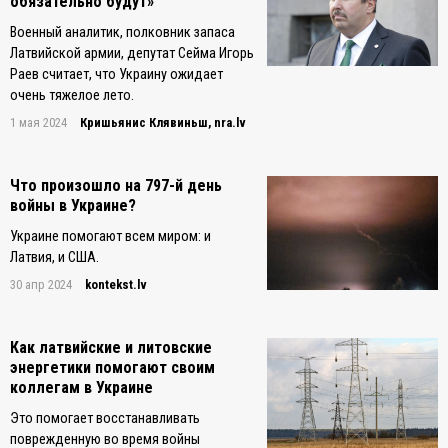
обязательно будут»
Военный аналитик, полковник запаса
Латвийской армии, депутат Сейма Игорь
Раев считает, что Украину ожидает
очень тяжелое лето.
1 мая 2024
Кришьянис Клявиньш, nra.lv
Что произошло на 797-й день
войны в Украине?
Украине помогают всем миром: и
Латвия, и США.
30 апр 2024
kontekst.lv
Как латвийские и литовские
энергетики помогают своим
коллегам в Украине
Это помогает восстанавливать
поврежденную во время войны