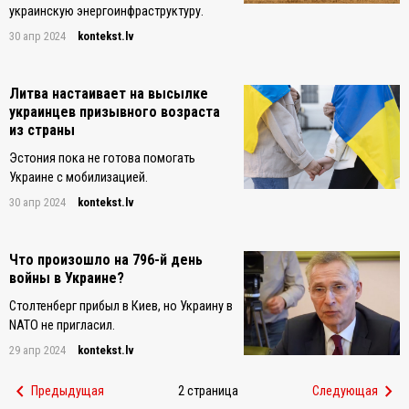
украинскую энергоинфраструктуру.
30 апр 2024
kontekst.lv
Литва настаивает на высылке
украинцев призывного возраста
из страны
Эстония пока не готова помогать
Украине с мобилизацией.
30 апр 2024
kontekst.lv
Что произошло на 796-й день
войны в Украине?
Столтенберг прибыл в Киев, но Украину в
NATO не пригласил.
29 апр 2024
kontekst.lv
chevron_left
chevron_right
Предыдущая
2 страница
Следующая