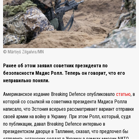
© Mārtiņš Zilgalvis/MN
Ранее об этом заявил советник президента по
безопасности Мадис Ролл. Теперь он говорит, что его
неправильно поняли.
Американское издание Breaking Defence опубликовало
статью
, в
которой со ссылкой на советника президента Мадиса Ролла
написало, что Эстония всерьез рассматривает вариант отправки
своей армии на войну в Украину. При этом Ролл, который, судя
по публикации, давал Breaking Defence интервью в
президентском дворце в Таллинне, сказал, что предпочел бы
отправить эстонских солдат в Украину в рамках миссии NATO.