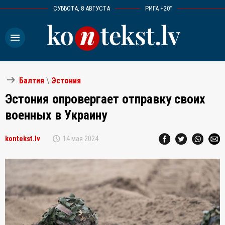
СУББОТА, 8 АВГУСТА
РИГА +20°
menu
arrow_right_alt
Балтия
\
Эстония
Эстония опровергает отправку своих
военных в Украину
schedule
kontekst.lv
14 мая 2024