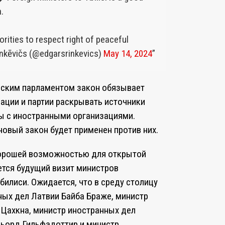
.
rities to respect right of peaceful
nkēvičs (@edgarsrinkevics)
May 14, 2024
нским парламентом закон обязывает
ации и партии раскрывать источники
ны с иностранными организациями.
новый закон будет применен против них.
хорошей возможностью для открытой
ется будущий визит министров
билиси. Ожидается, что в среду столицу
ных дел Латвии Байба Браже, министр
 Цахкна, министр иностранных дел
ьорд Гильфадоттир и министр