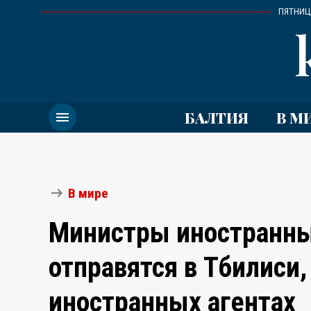
ПЯТНИЦА
menu
БАЛТИЯ
В М
arrow_right_alt
В мире
Министры иностранны
отправятся в Тбилиси,
иностранных агентах