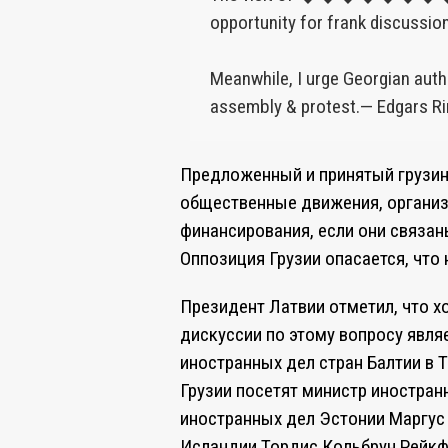
opportunity for frank discussion
Meanwhile, I urge Georgian autho
assembly & protest.
— Edgars Ri
Предложенный и принятый грузи
общественные движения, организ
финансирования, если они связа
Оппозиция Грузии опасается, что 
Президент Латвии отметил, что 
дискуссии по этому вопросу явля
иностранных дел стран Балтии в Т
Грузии посетят министр иностран
иностранных дел Эстонии Маргус
Исландии Тордис Кольбрун Рейкф