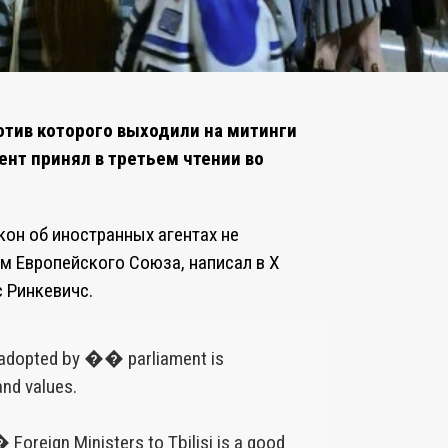
отив которого выходили на митинги
нт принял в третьем чтении во
он об иностранных агентах не
м Европейского Союза, написал в X
с Ринкевичс.
 adopted by �� parliament is
nd values.
gn Ministers to Tbilisi is a good