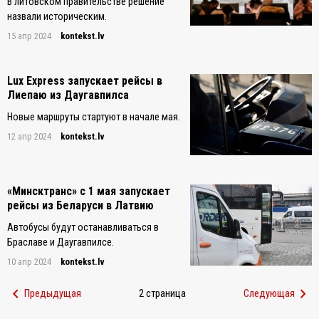
В литовском правительстве решение
назвали историческим.
15 апр 2024
kontekst.lv
Lux Express запускает рейсы в
Лиепаю из Даугавпилса
Новые маршруты стартуют в начале мая.
12 апр 2024
kontekst.lv
«Минсктранс» с 1 мая запускает
рейсы из Беларуси в Латвию
Автобусы будут останавливаться в
Браславе и Даугавпилсе.
10 апр 2024
kontekst.lv
chevron_left
chevron_right
Предыдущая
2 страница
Следующая