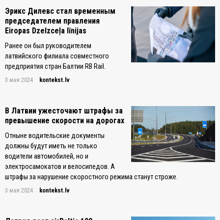
Эрикс Дилевс стал временным
председателем правления
Eiropas Dzelzceļa līnijas
Ранее он был руководителем
латвийского филиала совместного
предприятия стран Балтии RB Rail.
3 мая 2024
kontekst.lv
В Латвии ужесточают штрафы за
превышение скорости на дорогах
Отныне водительские документы
должны будут иметь не только
водители автомобилей, но и
электросамокатов и велосипедов. А
штрафы за нарушение скоростного режима станут строже.
3 мая 2024
kontekst.lv