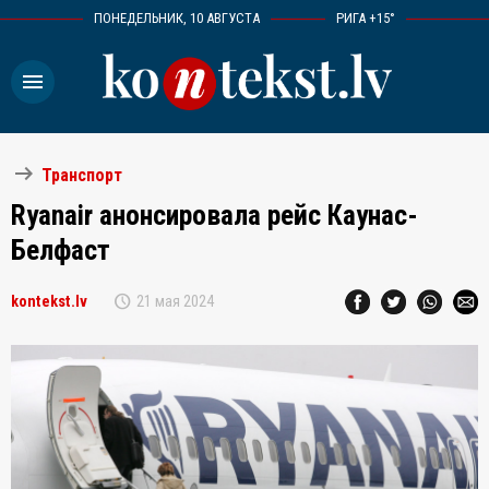
ПОНЕДЕЛЬНИК, 10 АВГУСТА
РИГА +15°
menu
arrow_right_alt
Транспорт
Ryanair анонсировала рейс Каунас-
Белфаст
schedule
kontekst.lv
21 мая 2024