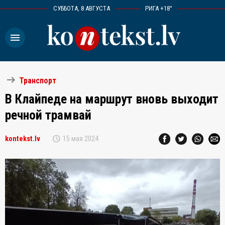
СУББОТА, 8 АВГУСТА
РИГА +18°
menu
arrow_right_alt
Транспорт
В Клайпеде на маршрут вновь выходит
речной трамвай
schedule
kontekst.lv
15 мая 2024