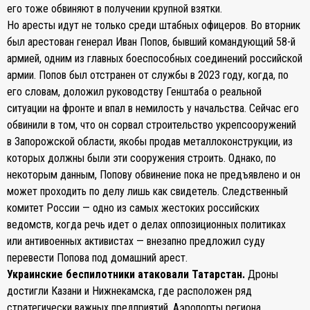
его тоже обвиняют в получении крупной взятки.
Но аресты идут не только среди штабных офицеров. Во вторник
был арестован генерал Иван Попов, бывший командующий 58-й
армией, одним из главных боеспособных соединений российской
армии. Попов был отстранен от службы в 2023 году, когда, по
его словам, доложил руководству Генштаба о реальной
ситуации на фронте и впал в немилость у начальства. Сейчас его
обвинили в том, что он сорвал строительство укрепсооружений
в Запорожской области, якобы продав металлоконструкции, из
которых должны были эти сооружения строить. Однако, по
некоторым данным, Попову обвинение пока не предъявлено и он
может проходить по делу лишь как свидетель. Следственный
комитет России — одно из самых жестоких российских
ведомств, когда речь идет о делах оппозиционных политиках
или антивоенных активистах — внезапно предложил суду
перевести Попова под домашний арест.
Украинские беспилотники атаковали Татарстан.
Дроны
достигли Казани и Нижнекамска, где расположен ряд
стратегически важных предприятий. Аэропорты региона