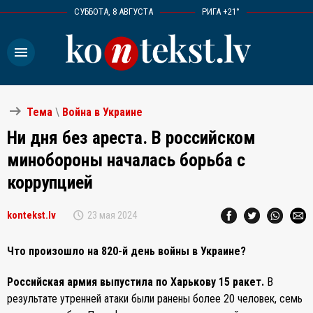
СУББОТА, 8 АВГУСТА
РИГА +21°
menu
arrow_right_alt
Тема
\
Война в Украине
Ни дня без ареста. В российском
минобороны началась борьба с
коррупцией
schedule
kontekst.lv
23 мая 2024
Что произошло на 820-й день войны в Украине?
Российская армия выпустила по Харькову 15 ракет.
В
результате утренней атаки были ранены более 20 человек, семь