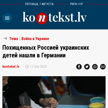
ПЯТНИЦА, 7 АВГУСТА
РИГА +19°
menu
arrow_right_alt
Тема
\
Война в Украине
Похищенных Россией украинских
детей нашли в Германии
schedule
kontekst.lv
17 апр 2024