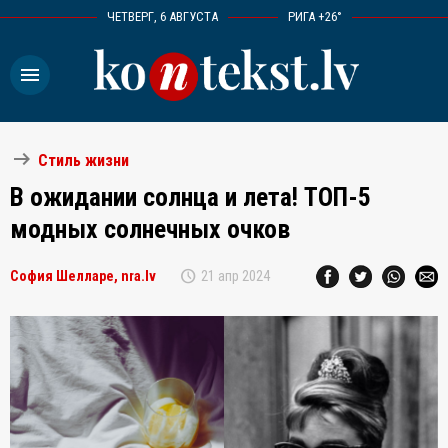
ЧЕТВЕРГ, 6 АВГУСТА
РИГА +26°
menu
arrow_right_alt
Стиль жизни
В ожидании солнца и лета! ТОП-5
модных солнечных очков
schedule
София Шелларе, nra.lv
21 апр 2024