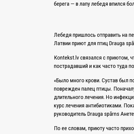
берега — в лапу лебедя впился б
Лебедя пришлось отправить на пе
Латвии приют для птиц Draugа spā
Кontekst.lv связался с приютом, 
пострадавший и как часто туда 
«Было много крови. Сустав был п
поврежден палец птицы. Поначалу
длительного лечения. Но инфекци
курс лечения антибиотиками. Пок
руководитель Draugа spārns Анет
По ее словам, приюту часто прих