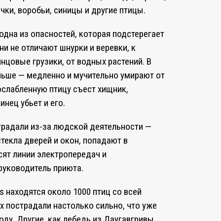
очки, воробьи, синицы и другие птицы.
одна из опасностей, которая подстерегает
ни не отличают шнурки и веревки, к
цовые грузики, от водных растений. В
льше — медленно и мучительно умирают от
ослабленную птицу съест хищник,
нец убьет и его.
традали из-за людской деятельности —
текла дверей и окон, попадают в
сят линии электропередач и
руководитель приюта.
s находятся около 1000 птиц со всей
х пострадали настолько сильно, что уже
оду. Другие, как лебедь из Даугавгривы,