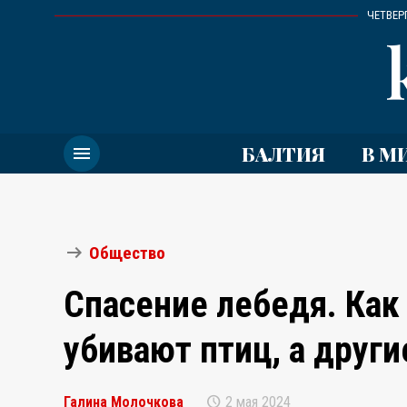
ЧЕТВЕРГ
menu
БАЛТИЯ
В М
arrow_right_alt
Общество
Спасение лебедя. Как
убивают птиц, а друг
schedule
Галина Молочкова
2 мая 2024