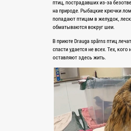
птиц, пострадавших из-за безотв
на природе. Рыбацкие крючки ло
попадают птицам в желудок, леск
обматываются вокруг шеи.
В приюте Draugа spārns птиц леча
спасти удается не всех. Тех, кого
оставляют здесь жить.