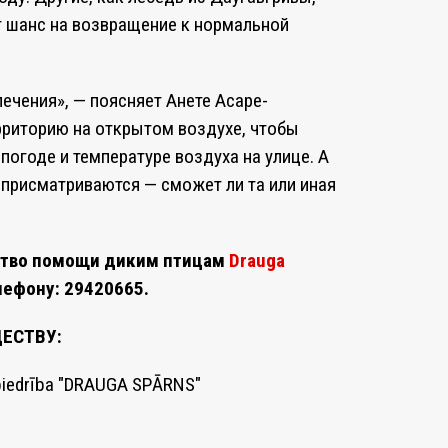
т шанс на возвращение к нормальной
лечения», — поясняет Анете Асаре-
рриторию на открытом воздухе, чтобы
погоде и температуре воздуха на улице. А
присматриваются — сможет ли та или иная
ство помощи диким птицам
Draugа
лефону: 29420665.
ЕСТВУ:
s biedrība "DRAUGA SPĀRNS"