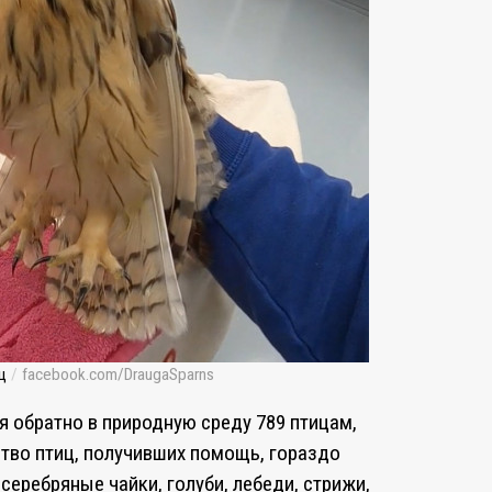
ц
/
facebook.com/DraugaSparns
я обратно в природную среду 789 птицам,
тво птиц, получивших помощь, гораздо
серебряные чайки, голуби, лебеди, стрижи,