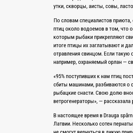
утки, скворцы, аисты, совы, ласт
По словам специалистов приюта, 
птиц около водоемов в том, что о
которым рыбаки прикрепляют свин
итоге птицы их заглатывают и да
отравления свинцом. Если такую 
например, охраняемый орлан — сви
«95% поступивших к нам птиц пос
сбиты машинами, разбиваются о с
рыбацкие снасти. Свою долю вно
ветрогенераторы», — рассказала 
В настоящее время в Draugа spārn
Латвии. Несколько сотен пернаты
не смогут вернуться в дикую прир