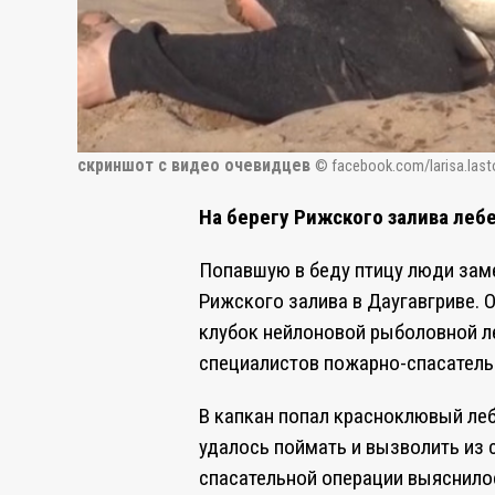
скриншот с видео очевидцев
© facebook.com/larisa.last
На берегу Рижского залива леб
Попавшую в беду птицу люди зам
Рижского залива в Даугавгриве. 
клубок нейлоновой рыболовной 
специалистов пожарно-спасатель
В капкан попал красноклювый ле
удалось поймать и вызволить из 
спасательной операции выяснилос