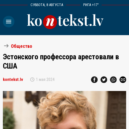
СУББОТА, 8 АВГУСТА
РИГА +17°
menu
arrow_right_alt
Общество
Эстонского профессора арестовали в
США
schedule
kontekst.lv
1 мая 2024