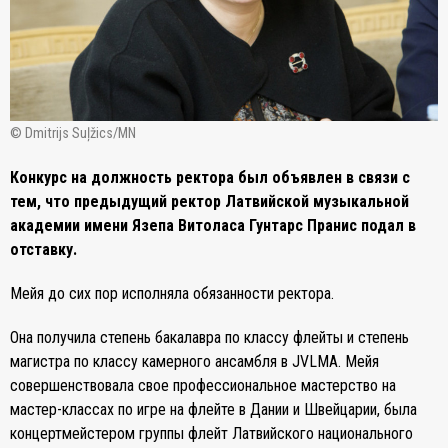
© Dmitrijs Suļžics/MN
Конкурс на должность ректора был объявлен в связи с
тем, что предыдущий ректор Латвийской музыкальной
академии имени Язепа Витоласа Гунтарс Пранис подал в
отставку.
Мейя до сих пор исполняла обязанности ректора.
Она получила степень бакалавра по классу флейты и степень
магистра по классу камерного ансамбля в JVLMA. Мейя
совершенствовала свое профессиональное мастерство на
мастер-классах по игре на флейте в Дании и Швейцарии, была
концертмейстером группы флейт Латвийского национального