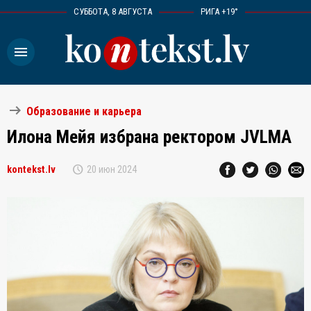
СУББОТА, 8 АВГУСТА
РИГА +19°
menu
arrow_right_alt
Образование и карьера
Илона Мейя избрана ректором JVLMA
schedule
kontekst.lv
20 июн 2024