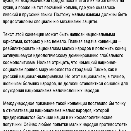
вузов, из академической среды, пока в итоге их не загоняют на
кухни, а позже на тот песчаный холмик, где уже оказались
ливский и прусский языки. Поэтому малым языкам должны быть
предоставлены специальные механизмы защиты.
Текст этой конвенции может быть написан национальными
юристами, которых у нас немало. Главная задача конвенции —
реабилитировать национализм малых народов и положить конец
затянувшемуся идеологическому доминированию глобального
космополитизма. Нельзя отрицать, что немецкий национал-
социализм принес миру множество страданий. Также, как и
русский национал-империализм. Но этот национализм, а точнее,
шовинизм больших народов, не должен становиться основой для
осуждения национализма малочисленных народов.
Международное признание такой конвенции поставило бы точку
в стигматизации национализма малых народов, которой
придерживаются большие нации и их космополитические
попутчики. Сейчас любые попытки малых народов противостоять