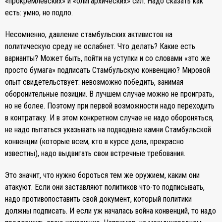
«прокремлевских» и «олигархических» сил. Надо сказать как
есть: умно, но подло.
Несомненно, давление стамбульских активистов на
политическую среду не ослабнет. Что делать? Какие есть
варианты? Может быть, пойти на уступки и со словами «это же
просто бумага» подписать Стамбульскую конвенцию? Мировой
опыт свидетельствует: невозможно победить, занимая
оборонительные позиции. В лучшем случае можно не проиграть,
но не более. Поэтому при первой возможности надо переходить
в контратаку. И в этом конкретном случае не надо обороняться,
не надо пытаться указывать на подводные камни Стамбульской
конвенции (которые всем, кто в курсе дела, прекрасно
известны), надо выдвигать свои встречные требования.
Это значит, что нужно бороться тем же оружием, каким они
атакуют. Если они заставляют политиков что-то подписывать,
надо противопоставить свой документ, который политики
должны подписать. И если уж началась война конвенций, то надо