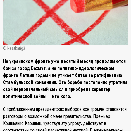
© Neatkarīgā
На украинском фронте уже десятый месяц продолжаются
бои за город Бахмут, а на политико-идеологическом
фронте Латвии годами не утихает битва за ратификацию
Стамбульской конвенции. Эта борьба постепенно утратила
свой первоначальный смысл и приобрела характер
политической войны — кто кого.
С приближением президентских выборов все громче становятся
разговоры о возможной смене правительства. Премьер
Кришьянис Кариньш, чувствуя эту угрозу, действует в
соответствии со своей расчетливой натурой. В еженедельном