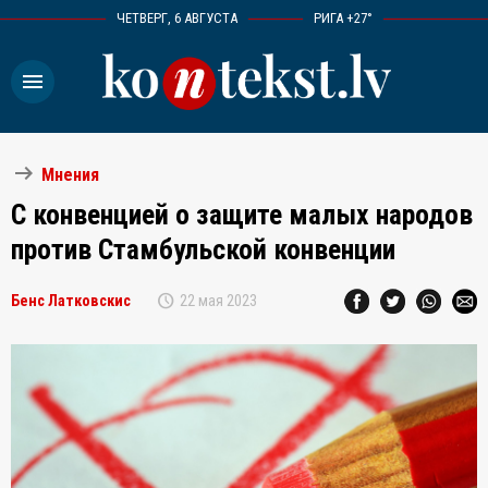
ЧЕТВЕРГ, 6 АВГУСТА
РИГА +27°
menu
arrow_right_alt
Мнения
C конвенцией о защите малых народов
против Стамбульской конвенции
schedule
Бенс Латковскис
22 мая 2023