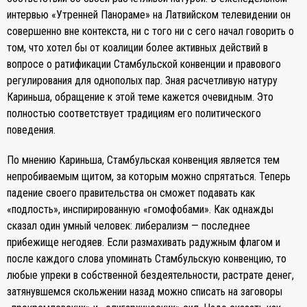
интервью «Утренней Панораме» на Латвийском телевидении он
совершенно вне контекста, ни с того ни с сего начал говорить о
том, что хотел бы от коалиции более активных действий в
вопросе о ратификации Стамбульской конвенции и правового
регулирования для однополых пар. Зная расчетливую натуру
Кариньша, обращение к этой теме кажется очевидным. Это
полностью соответствует традициям его политического
поведения.
По мнению Кариньша, Стамбульская конвенция является тем
непробиваемым щитом, за которым можно спрятаться. Теперь
падение своего правительства он сможет подавать как
«подлость», инспирированную «гомофобами». Как однажды
сказал один умный человек: либерализм — последнее
прибежище негодяев. Если размахивать радужным флагом и
после каждого слова упоминать Стамбульскую конвенцию, то
любые упреки в собственной бездеятельности, растрате денег,
затянувшемся скольжении назад можно списать на заговоры