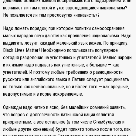
давлению больших языков воспринимаются с подозрением. А не
возникает ли там плохой и уже зарождающийся национализм?
Не появляется ли там пресловутая «ненависть»?
Надо ломать порядок, при котором попытки самосохранения
малых народов осуждаются как проявления национализма. Надо
выдвигать лозунг: каждый маленький язык важен. По принципу:
Black Lives Matter! Необходимо использовать популярное
сегодня разделение на угнетенных и угнетателей. Малые народы
и их языки надо подавать как угнетенные, а большие — как
угнетателей. И поэтому любые требования о равноценности
русского или английского языка в Латвии следует расценивать
не только как необоснованные, но и более того — как вредные,
недопустимые и в корне искореняемые.
Однажды надо четко и ясно, без малейших сомнений заявить,
что вопрос о долговечности латышской нации является
приоритетным, а все остальное (в том числе Стамбульская и
любые другие конвенции) будет принято только после того, как