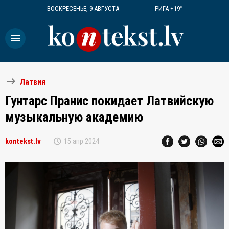
ВОСКРЕСЕНЬЕ, 9 АВГУСТА
РИГА +19°
menu
arrow_right_alt
Латвия
Гунтарс Пранис покидает Латвийскую
музыкальную академию
schedule
kontekst.lv
15 апр 2024