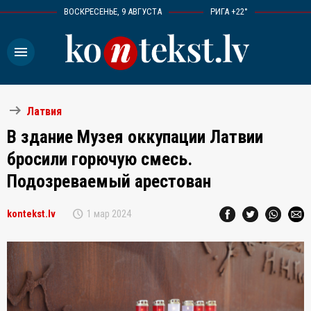
ВОСКРЕСЕНЬЕ, 9 АВГУСТА
РИГА +22°
menu
arrow_right_alt
Латвия
В здание Музея оккупации Латвии
бросили горючую смесь.
Подозреваемый арестован
schedule
kontekst.lv
1 мар 2024