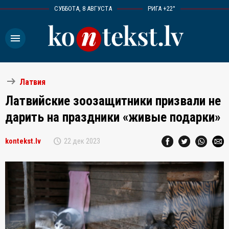
СУББОТА, 8 АВГУСТА
РИГА +22°
menu
arrow_right_alt
Латвия
Латвийские зоозащитники призвали не
дарить на праздники «живые подарки»
schedule
kontekst.lv
22 дек 2023