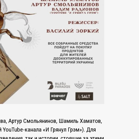
ова, Артур Смольянинов, Шамиль Хаматов,
 YouTube-канала «И Грянул Грэм»). Для
зведения, так и истории, стоящие за этими