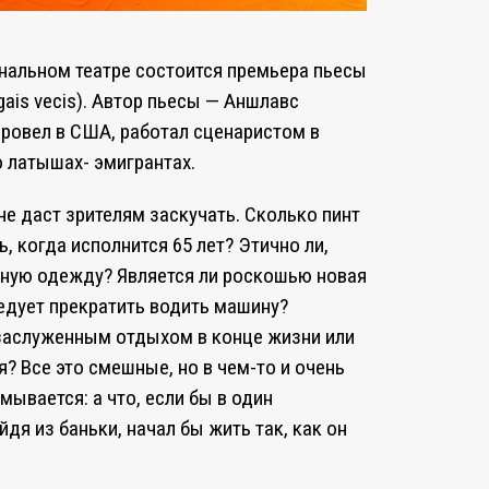
иональном театре состоится премьера пьесы
ais vecis). Автор пьесы — Аншлавс
ровел в США, работал сценаристом в
о латышах- эмигрантах.
е даст зрителям заскучать. Сколько пинт
, когда исполнится 65 лет? Этично ли,
дную одежду? Является ли роскошью новая
ледует прекратить водить машину?
 заслуженным отдыхом в конце жизни или
? Все это смешные, но в чем-то и очень
ывается: а что, если бы в один
дя из баньки, начал бы жить так, как он