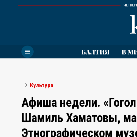
ЧЕТВЕРГ
menu
БАЛТИЯ
В М
arrow_right_alt
Культура
Афиша недели. «Гоголь
Шамиль Хаматовы, ма
Этнографическом муз