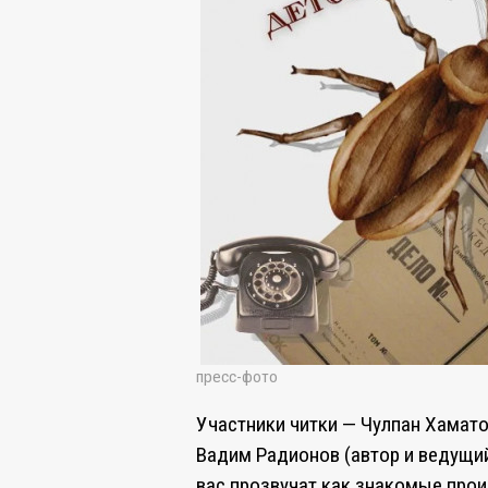
пресс-фото
Участники читки — Чулпан Хамат
Вадим Радионов (автор и ведущий
вас прозвучат как знакомые прои