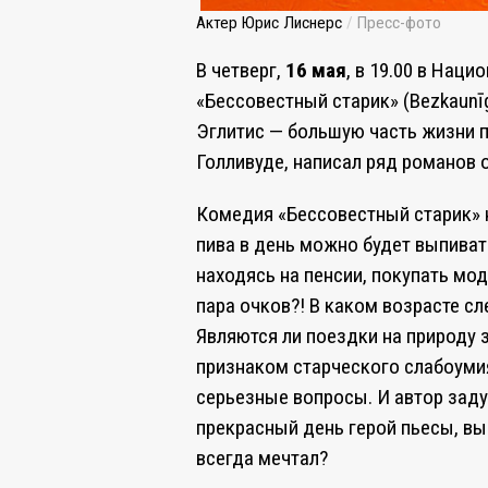
Актер Юрис Лиснерс
/
Пресс-фото
В четверг,
16 мая
, в 19.00 в Нац
«Бессовестный старик» (Bezkaunīg
Эглитис — большую часть жизни п
Голливуде, написал ряд романов 
Комедия «Бессовестный старик» н
пива в день можно будет выпивать
находясь на пенсии, покупать мо
пара очков?! В каком возрасте с
Являются ли поездки на природу
признаком старческого слабоумия
серьезные вопросы. И автор задум
прекрасный день герой пьесы, вый
всегда мечтал?