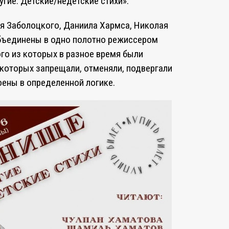
угие. Детские/недетские стихи».
ая Заболоцкого, Даниила Хармса, Николая
объединены в одно полотно режиссером
го из которых в разное время были
 которых запрещали, отменяли, подвергали
оены в определенной логике.