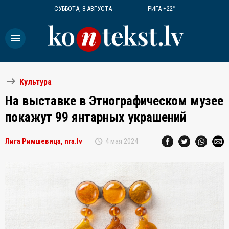
СУББОТА, 8 АВГУСТА
РИГА +22°
menu
arrow_right_alt
Культура
На выставке в Этнографическом музее
покажут 99 янтарных украшений
schedule
Лига Римшевица, nra.lv
4 мая 2024