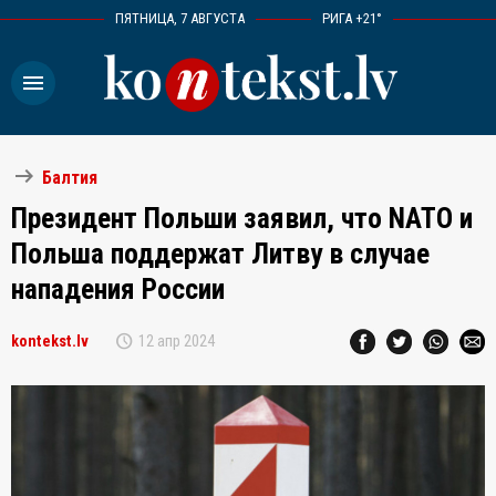
ПЯТНИЦА, 7 АВГУСТА
РИГА +21°
menu
arrow_right_alt
Балтия
Президент Польши заявил, что NATO и
Польша поддержат Литву в случае
нападения России
schedule
kontekst.lv
12 апр 2024